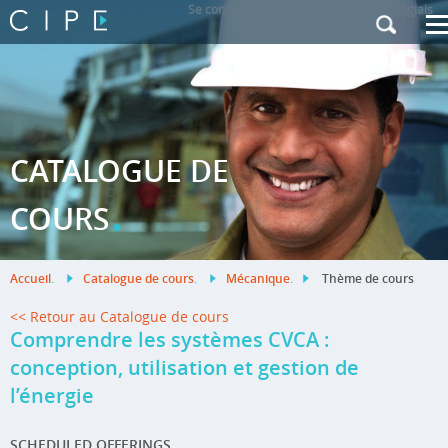
Se connecter
|
Contactez-nous
|
Anglais
CATALOGUE DE
.
COURS
Accueil
.
Catalogue de cours
.
Mécanique
.
Thème de cours
<< Retour au Catalogue de cours
Comprendre les systèmes CVCA :
conception, utilisation et gestion de
l’énergie
SCHEDULED OFFERINGS