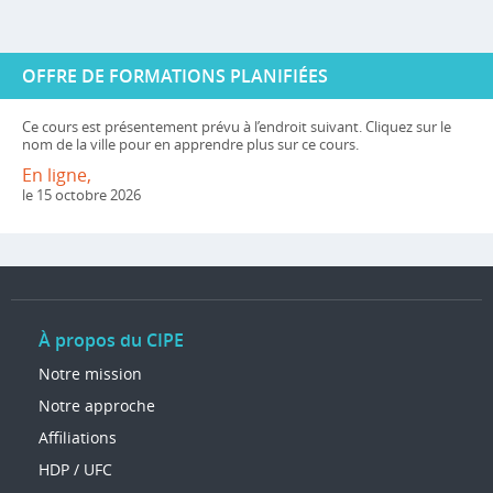
OFFRE DE FORMATIONS PLANIFIÉES
Ce cours est présentement prévu à l’endroit suivant. Cliquez sur le
nom de la ville pour en apprendre plus sur ce cours.
En ligne,
le 15 octobre 2026
À propos du CIPE
Notre mission
Notre approche
Affiliations
HDP / UFC