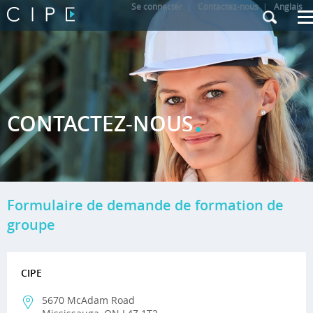
Se connecter
|
Contactez-nous
|
Anglais
.
CONTACTEZ-NOUS
Formulaire de demande de formation de
groupe
CIPE
5670 McAdam Road