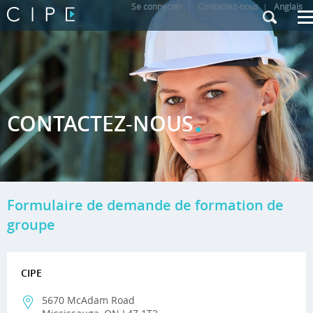
Se connecter
|
Contactez-nous
|
Anglais
.
CONTACTEZ-NOUS
Formulaire de demande de formation de
groupe
CIPE
5670 McAdam Road