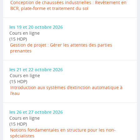
Conception de chaussées industrielles : Revêtement en
BCR, plate-forme et traitement du sol
les 19 et 20 octobre 2026
Cours en ligne
(15 HDP)
Gestion de projet : Gérer les attentes des parties
prenantes
les 21 et 22 octobre 2026
Cours en ligne
(15 HDP)
Introduction aux systèmes d’extinction automatique à
l’eau
les 26 et 27 octobre 2026
Cours en ligne
(15 HDP)
Notions fondamentales en structure pour les non-
spécialistes