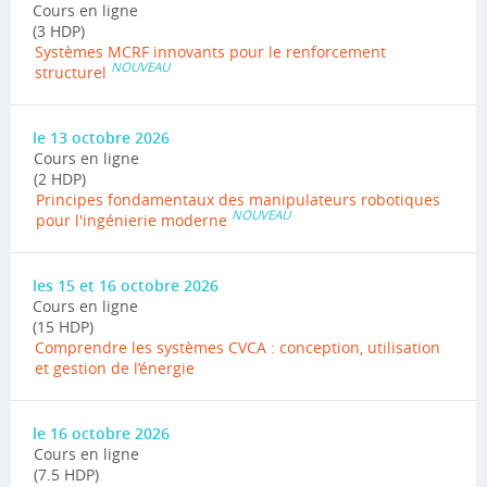
Cours en ligne
(3 HDP)
Systèmes MCRF innovants pour le renforcement
NOUVEAU
structurel
le 13 octobre 2026
Cours en ligne
(2 HDP)
Principes fondamentaux des manipulateurs robotiques
NOUVEAU
pour l'ingénierie moderne
les 15 et 16 octobre 2026
Cours en ligne
(15 HDP)
Comprendre les systèmes CVCA : conception, utilisation
et gestion de l’énergie
le 16 octobre 2026
Cours en ligne
(7.5 HDP)