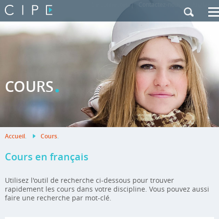
Se connecter
|
Contactez-nous
|
Anglais
.
COURS
Accueil
.
Cours
.
Cours en français
Utilisez l'outil de recherche ci-dessous pour trouver
rapidement les cours dans votre discipline. Vous pouvez aussi
faire une recherche par mot-clé.