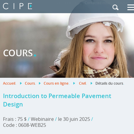
Se connecter
|
Contactez-nous
|
Anglais
.
COURS
Accueil
.
Cours
.
Cours en ligne
.
Civil
.
Détails du cours
.
Introduction to Permeable Pavement
Design
Frais : 75 $
/
Webinaire
/
le 30 juin 2025
/
Code : 0608-WEB25