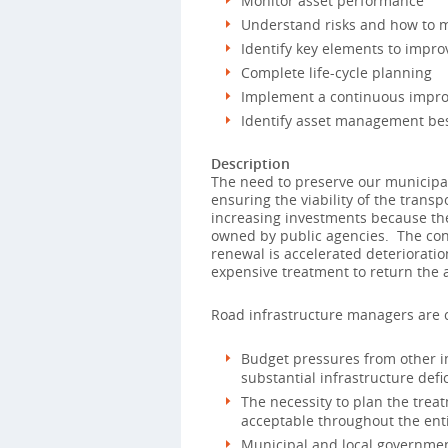
Monitor asset performance
Understand risks and how to
Identify key elements to improv
Complete life-cycle planning
Implement a continuous impro
Identify asset management bes
Description
The need to preserve our municipa
ensuring the viability of the trans
increasing investments because the 
owned by public agencies. The con
renewal is accelerated deterioratio
expensive treatment to return the a
Road infrastructure managers are c
Budget pressures from other in
substantial infrastructure defic
The necessity to plan the treat
acceptable throughout the entir
Municipal and local government