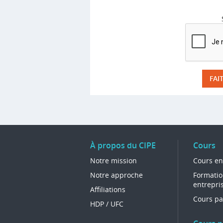
À propos du CIPE
Cours
Notre mission
Cours en
Notre approche
Formatio
entrepri
Affiliations
Cours pa
HDP / UFC