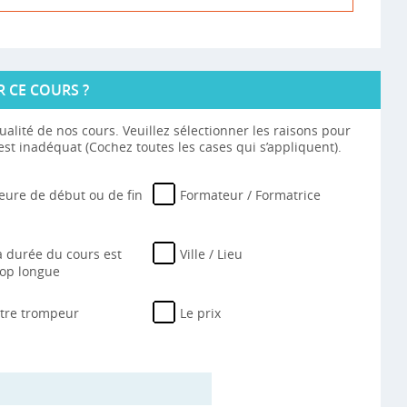
R CE COURS ?
ualité de nos cours. Veuillez sélectionner les raisons pour
st inadéquat (Cochez toutes les cases qui s’appliquent).
eure de début ou de fin
Formateur / Formatrice
a durée du cours est
Ville / Lieu
rop longue
itre trompeur
Le prix