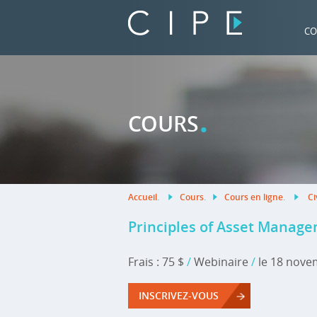
CO
.
COURS
Accueil
.
Cours
.
Cours en ligne
.
Ci
Principles of Asset Manage
Frais : 75 $
/
Webinaire
/
le 18 nove
INSCRIVEZ-VOUS