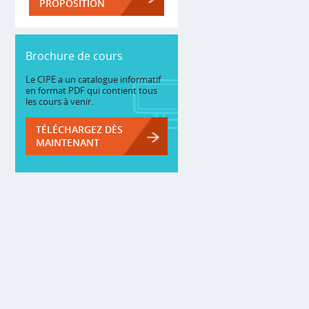
PROPOSITION
Brochure de cours
Le CIPE a un catalogue informatif
en format PDF qui contient tous
les cours à venir.
TÉLÉCHARGEZ DÈS
MAINTENANT