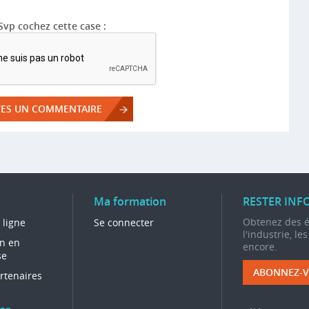
Svp cochez cette case :
Ma formation
RESTER INF
Obtenez des ét
 ligne
Se connecter
l'industrie, le
n en
encore.
se
ABONNEZ-V
rtenaires