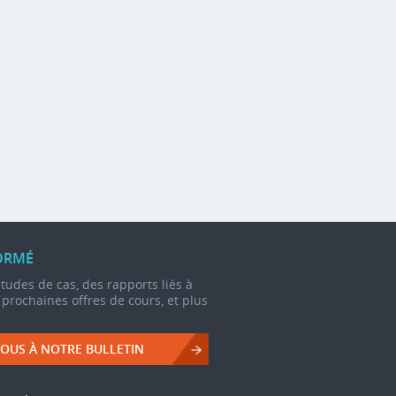
ORMÉ
udes de cas, des rapports liés à
s prochaines offres de cours, et plus
OUS À NOTRE BULLETIN