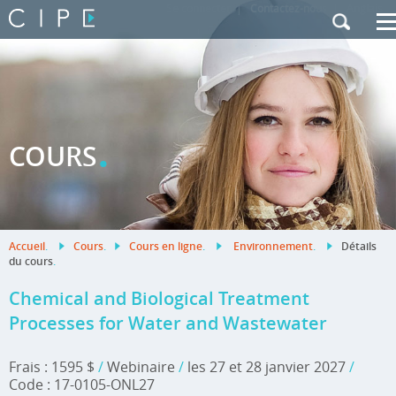
Se connecter
|
Contactez-nous
|
Anglais
.
COURS
Accueil
.
Cours
.
Cours en ligne
.
Environnement
.
Détails
du cours
.
Chemical and Biological Treatment
Processes for Water and Wastewater
Frais : 1595 $
/
Webinaire
/
les 27 et 28 janvier 2027
/
Code : 17-0105-ONL27