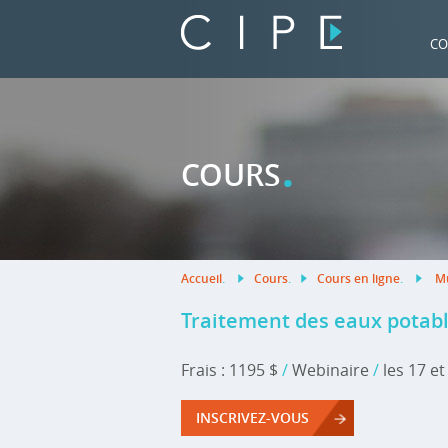
CO
.
COURS
Accueil
.
Cours
.
Cours en ligne
.
Mu
Traitement des eaux potabl
Frais : 1195 $
/
Webinaire
/
les 17 e
INSCRIVEZ-VOUS