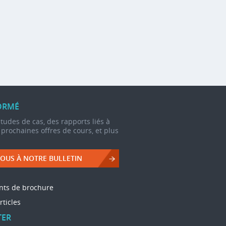
ORMÉ
udes de cas, des rapports liés à
s prochaines offres de cours, et plus
OUS À NOTRE BULLETIN
nts de brochure
rticles
TER