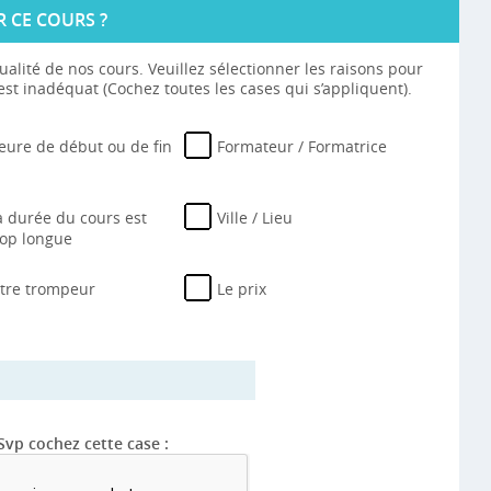
R CE COURS ?
ualité de nos cours. Veuillez sélectionner les raisons pour
st inadéquat (Cochez toutes les cases qui s’appliquent).
eure de début ou de fin
Formateur / Formatrice
a durée du cours est
Ville / Lieu
rop longue
itre trompeur
Le prix
Svp cochez cette case :