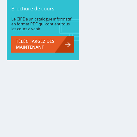
Brochure de cours
Le CIPE a un catalogue informatif
en format PDF qui contient tous
les cours à venir.
TÉLÉCHARGEZ DÈS
MAINTENANT