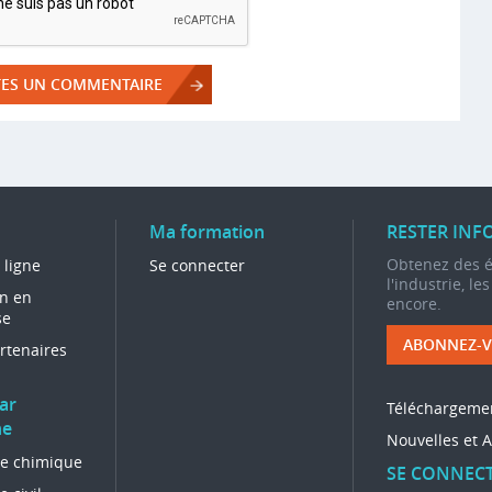
Ma formation
RESTER INF
Obtenez des ét
 ligne
Se connecter
l'industrie, le
n en
encore.
se
ABONNEZ-V
rtenaires
ar
Téléchargeme
ne
Nouvelles et A
ie chimique
SE CONNEC