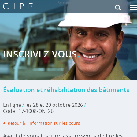
Se connecter
|
Contactez-nous
|
Anglais
.
INSCRIVEZ-VOUS
Évaluation et réhabilitation des bâtiments
En ligne
/
les 28 et 29 octobre 2026
/
Code : 17-1008-ONL26
Retour à l'information sur les cours
Avant de vous inscrire, assurez-vous de lire les