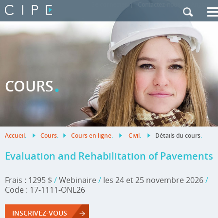
Se connecter
|
Contactez-nous
|
Anglais
.
COURS
Accueil
.
Cours
.
Cours en ligne
.
Civil
.
Détails du cours
.
Evaluation and Rehabilitation of Pavements
Frais : 1295 $
/
Webinaire
/
les 24 et 25 novembre 2026
/
Code : 17-1111-ONL26
INSCRIVEZ-VOUS