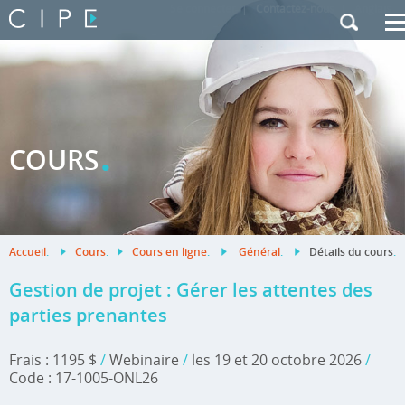
Se connecter
|
Contactez-nous
|
Anglais
.
COURS
Accueil
.
Cours
.
Cours en ligne
.
Général
.
Détails du cours
.
Gestion de projet : Gérer les attentes des
parties prenantes
Frais : 1195 $
/
Webinaire
/
les 19 et 20 octobre 2026
/
Code : 17-1005-ONL26