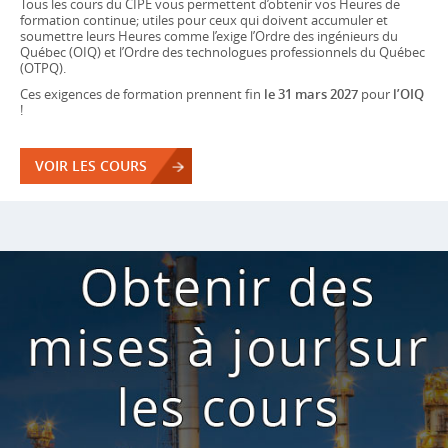
Tous les cours du CIPE vous permettent d’obtenir vos Heures de
formation continue; utiles pour ceux qui doivent accumuler et
soumettre leurs Heures comme l’exige l’Ordre des ingénieurs du
Québec (OIQ) et l’Ordre des technologues professionnels du Québec
(OTPQ).
Ces exigences de formation prennent fin
le 31 mars 2027
pour
l’OIQ
!
VOIR LES COURS